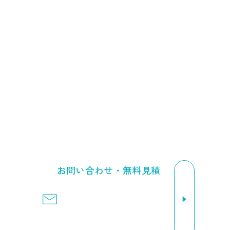
福岡で解体工事をご検討中の方は、ぜひネクサス開発にご相
談ください。
経験豊富なスタッフが不安や疑問に丁寧にお答えします。
092-410-4116
受付時間 9:00～17:00（日曜定休）
お問い合わせ・無料見積