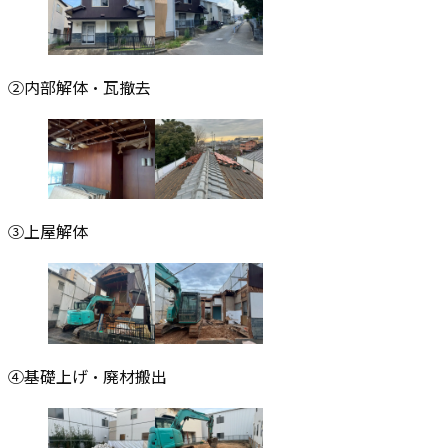
②内部解体・瓦撤去
③上屋解体
④基礎上げ・廃材搬出