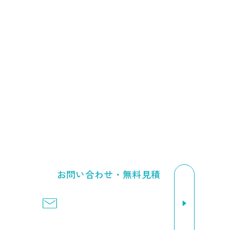
福岡で解体工事をご検討中の方は、ぜひネクサス開発にご相
談ください。
経験豊富なスタッフが不安や疑問に丁寧にお答えします。
092-410-4116
受付時間 9:00～17:00（日曜定休）
お問い合わせ・無料見積