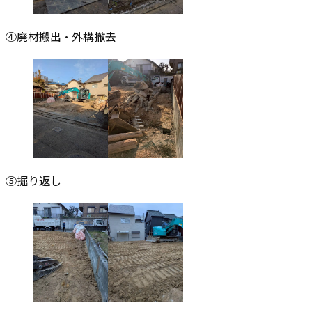
④廃材搬出・外構撤去
⑤掘り返し