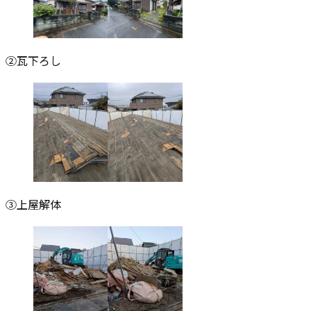
②瓦下ろし
③上屋解体